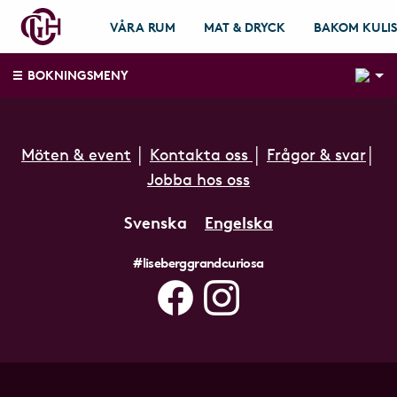
VÅRA RUM
MAT & DRYCK
BAKOM KULI
1
BOKNINGSMENY
Möten & event
│
Kontakta oss
│
Frågor & svar
│
Jobba hos oss
Svenska
Engelska
#liseberggrandcuriosa