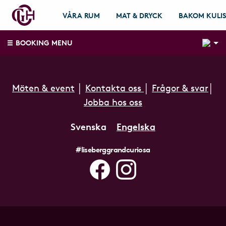
VÅRA RUM
MAT & DRYCK
BAKOM KULI
2
BOOKING MENU
Möten & event
│
Kontakta oss
│
Frågor & svar
│
Jobba hos oss
Svenska
Engelska
#liseberggrandcuriosa